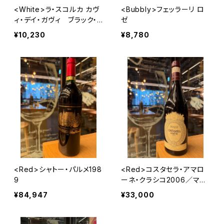
<White>ラ・スコルカ カヴ
<Bubbly>フェッラーリ ロ
ィ・デイ・ガヴィ ブラック・
ゼ
レーベル
¥10,230
¥8,780
<Red>シャトー・パルメ198
<Red>コスタセラ・アマロ
9
ーネ・クラシコ2006／マァ
ジ
¥84,947
¥33,000