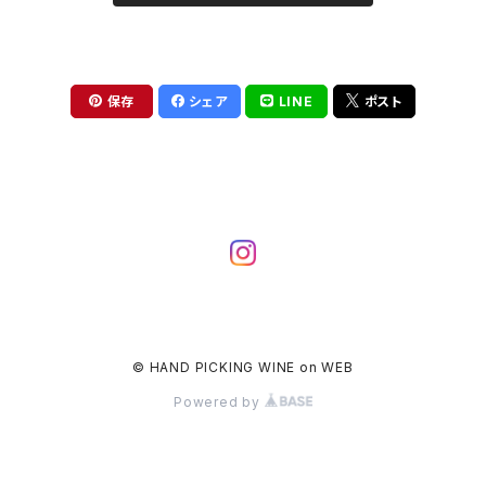
保存
シェア
LINE
ポスト
© HAND PICKING WINE on WEB
Powered by